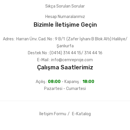
PVC Boru Grubu
Sıkça Sorulan Sorular
Temiz Su Boruları
Hesap Numaralarımız
Bizimle İletişime Geçin
Pis Su Boruları
İLETİŞİM
Adres: Harran Ünv. Cad. No : 9 B/1 (Zafer İşhanı B Blok Altı) Haliliye/
Şanlıurfa
Destek No : (0414) 314 44 15/ 314 44 16
E-Mail : info@cemreproje.com
Çalışma Saatlerimiz
Açılış :
08:00
- Kapanış :
18:00
Pazartesi - Cumartesi
İletişim Formu
E-Katalog