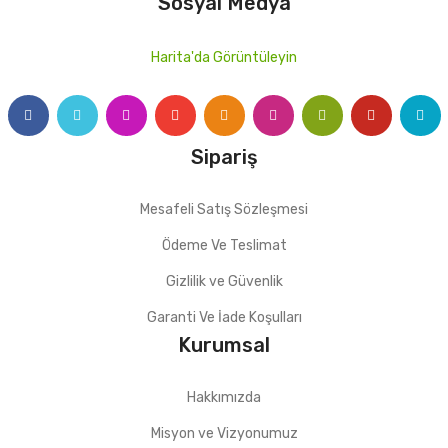
Sosyal Medya
Kaplin ve Priz Kolyeler
Harita'da Görüntüleyin
Yeni Nesil Kaplinler
Priz Kolyeler
Sera Sulama Sistemleri
Sipariş
Peyzaj ve Bahçe Sulama Sistemleri
Mesafeli Satış Sözleşmesi
Peyzaj
Ödeme Ve Teslimat
Bahçe Sulama Sistemleri
Gizlilik ve Güvenlik
Altyapı Boru Grubu
Garanti Ve İade Koşulları
HDPE Boruları
Kurumsal
Drenaj Boruları
Hakkımızda
Koruge Boruları
Misyon ve Vizyonumuz