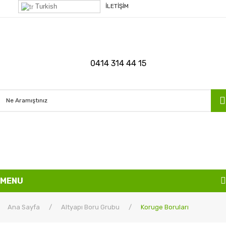
Turkish
İLETİŞİM
0414 314 44 15
MENU
ANASAYFA
Ana Sayfa
/
Altyapı Boru Grubu
/
Koruge Boruları
KURUMSAL