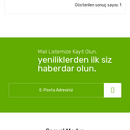
Gösterilen sonuç sayısı: 1
Otomasyon
Metal Filtreler ve Gübre Tankı
Vanalar
Mandallı Kelebek Hat Vanaları
Mail Listemize Kayıt Olun,
Plastik Hat Vanaları
yeniliklerden ilk siz
haberdar olun.
Ara Gübreleme Hat Vanaları
Metal Grubu
Motopomp Bağlantı Parçaları
Metal Çatallar
Dip Klape
Ara Klape