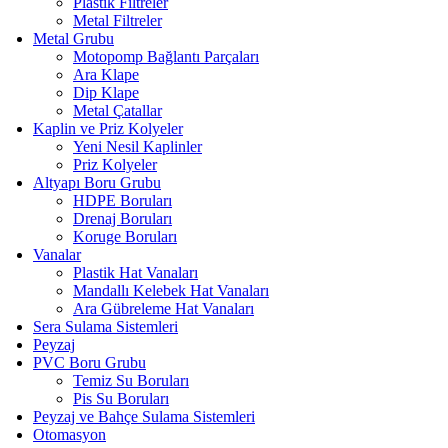
Plastik Filtreler
Metal Filtreler
Metal Grubu
Motopomp Bağlantı Parçaları
Ara Klape
Dip Klape
Metal Çatallar
Kaplin ve Priz Kolyeler
Yeni Nesil Kaplinler
Priz Kolyeler
Altyapı Boru Grubu
HDPE Boruları
Drenaj Boruları
Koruge Boruları
Vanalar
Plastik Hat Vanaları
Mandallı Kelebek Hat Vanaları
Ara Gübreleme Hat Vanaları
Sera Sulama Sistemleri
Peyzaj
PVC Boru Grubu
Temiz Su Boruları
Pis Su Boruları
Peyzaj ve Bahçe Sulama Sistemleri
Otomasyon