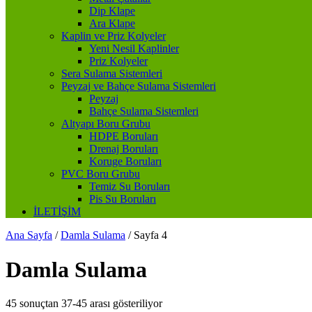
Dip Klape
Ara Klape
Kaplin ve Priz Kolyeler
Yeni Nesil Kaplinler
Priz Kolyeler
Sera Sulama Sistemleri
Peyzaj ve Bahçe Sulama Sistemleri
Peyzaj
Bahçe Sulama Sistemleri
Altyapı Boru Grubu
HDPE Boruları
Drenaj Boruları
Koruge Boruları
PVC Boru Grubu
Temiz Su Boruları
Pis Su Boruları
İLETİŞİM
Ana Sayfa
/
Damla Sulama
/
Sayfa 4
Damla Sulama
45 sonuçtan 37-45 arası gösteriliyor