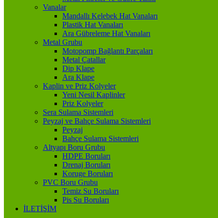
Vanalar
Mandallı Kelebek Hat Vanaları
Plastik Hat Vanaları
Ara Gübreleme Hat Vanaları
Metal Grubu
Motopomp Bağlantı Parçaları
Metal Çatallar
Dip Klape
Ara Klape
Kaplin ve Priz Kolyeler
Yeni Nesil Kaplinler
Priz Kolyeler
Sera Sulama Sistemleri
Peyzaj ve Bahçe Sulama Sistemleri
Peyzaj
Bahçe Sulama Sistemleri
Altyapı Boru Grubu
HDPE Boruları
Drenaj Boruları
Koruge Boruları
PVC Boru Grubu
Temiz Su Boruları
Pis Su Boruları
İLETİŞİM