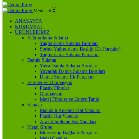
Menu
≡
╳
ANASAYFA
KURUMSAL
ÜRÜNLERİMİZ
Yağmurlama Sulama
Yağmurlama Sulama Boruları
Sprink Yağmurlama Başlığı (Ek Parçalar)
Yağmurlama Sulama Parçaları
Damla Sulama
Yassı Damla Sulama Boruları
Yuvarlak Damla Sulama Boruları
Damla Sulama Ek Parçaları
Flitreler ve Otomasyon
Plastik Filtreler
Otomasyon
Metal Filtreler ve Gübre Tankı
Vanalar
Mandallı Kelebek Hat Vanaları
Plastik Hat Vanaları
Ara Gübreleme Hat Vanaları
Metal Grubu
Motopomp Bağlantı Parçaları
Metal Çatallar