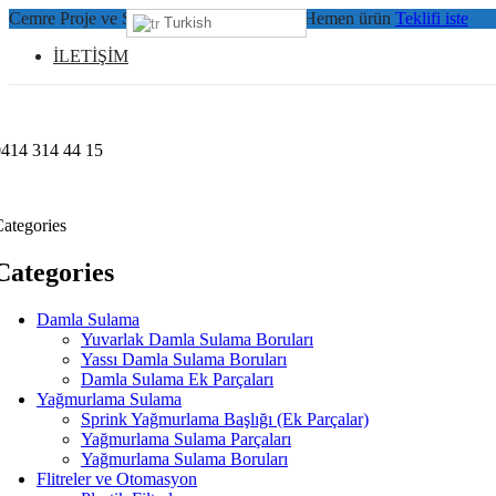
Cemre Proje ve Sulama Sistemleri Ltd.Şti Hemen ürün
Teklifi iste
Turkish
İLETİŞİM
0414 314 44 15
ategories
Categories
Damla Sulama
Yuvarlak Damla Sulama Boruları
Yassı Damla Sulama Boruları
Damla Sulama Ek Parçaları
Yağmurlama Sulama
Sprink Yağmurlama Başlığı (Ek Parçalar)
Yağmurlama Sulama Parçaları
Yağmurlama Sulama Boruları
Flitreler ve Otomasyon