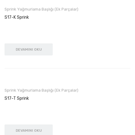
Otomasyon
Sprink Yağmurlama Başlığı (Ek Parçalar)
S17-K Sprink
Metal Filtreler ve Gübre Tankı
Vanalar
Mandallı Kelebek Hat Vanaları
DEVAMINI OKU
Plastik Hat Vanaları
Ara Gübreleme Hat Vanaları
Metal Grubu
Sprink Yağmurlama Başlığı (Ek Parçalar)
Motopomp Bağlantı Parçaları
S17-T Sprink
Metal Çatallar
Dip Klape
Ara Klape
DEVAMINI OKU