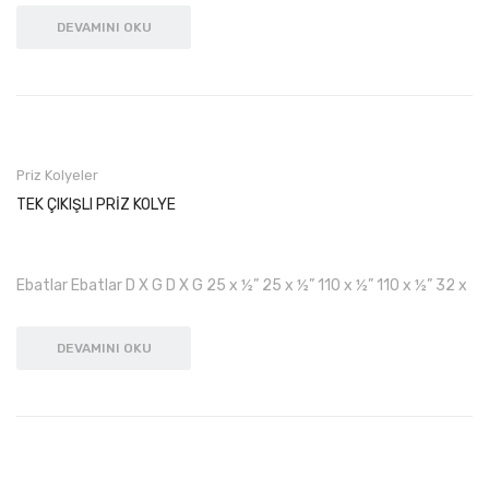
DEVAMINI OKU
Priz Kolyeler
TEK ÇIKIŞLI PRİZ KOLYE
Ebatlar Ebatlar D X G D X G 25 x ½” 25 x ½” 110 x ½” 110 x ½” 32 x
DEVAMINI OKU