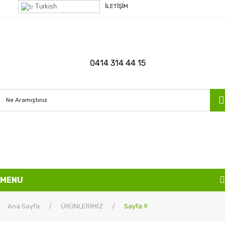
Turkish
İLETİŞİM
0414 314 44 15
MENU
ANASAYFA
Ana Sayfa
/
ÜRÜNLERİMİZ
/
Sayfa 9
KURUMSAL