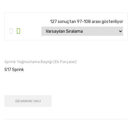
ÜRÜNLERİMİZ
127 sonuçtan 97-108 arası gösteriliyor
Yağmurlama Sulama
Yağmurlama Sulama Boruları
Sprink Yağmurlama Başlığı (Ek Parçalar)
Yağmurlama Sulama Parçaları
Sprink Yağmurlama Başlığı (Ek Parçalar)
S17 Sprink
Damla Sulama
Yassı Damla Sulama Boruları
Yuvarlak Damla Sulama Boruları
DEVAMINI OKU
Damla Sulama Ek Parçaları
Flitreler ve Otomasyon
Plastik Filtreler