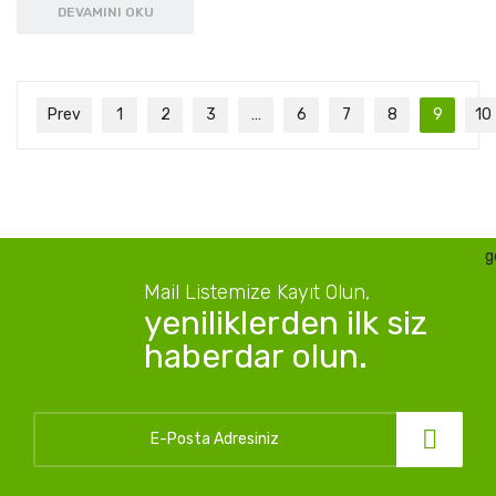
DEVAMINI OKU
Prev
1
2
3
…
6
7
8
9
10
g
Mail Listemize Kayıt Olun,
yeniliklerden ilk siz
haberdar olun.