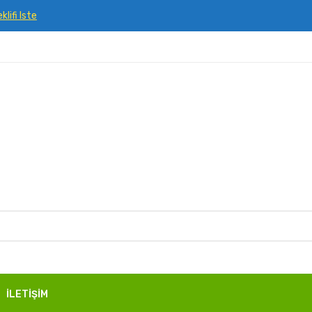
klifi Iste
İLETİŞİM