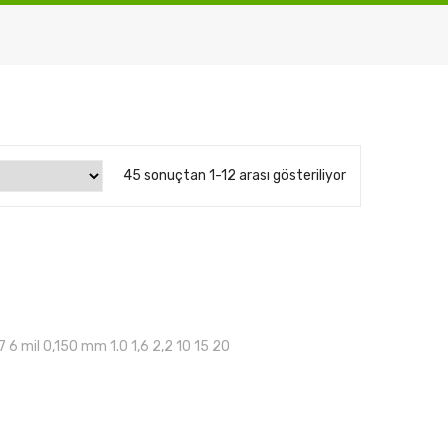
45 sonuçtan 1-12 arası gösteriliyor
7 6 mil 0,150 mm 1.0 1,6 2,2 10 15 20